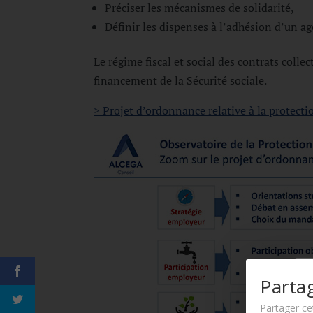
Préciser les mécanismes de solidarité,
Définir les dispenses à l’adhésion d’un ag
Le régime fiscal et social des contrats collec
financement de la Sécurité sociale
.
> Projet d’ordonnance relative à la protect
Parta
Partager ce