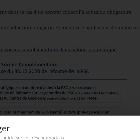
ent dans le cas d’un contrat collectif à adhésion obligatoire.
tifs à adhésion obligatoire sera précisé par les lois de finances e
ion sociale complémentaire dans la fonction publique
ger
Le respect de votre vie privée est notre priorité
t article sur vos réseaux sociaux
Ce site utilise des cookies pour améliorer votre expérience sur