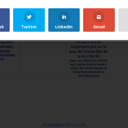
le site, vous proposer des contenus personnalisés et à des fins
d’analyse.
Accepter
Refuser
ok
Twitter
LinkedIn
Gmail
Paramétrer
DERNIERS ARTICLES