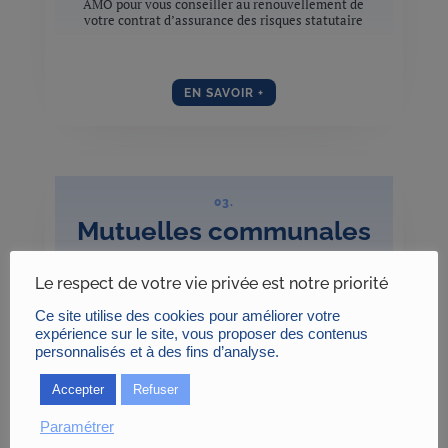
AMO pour vous conseiller au renouvellement de
votre contrat d’assurance des risques statutaire
EN SAVOIR +
03.
Mutuelles communales
La mise en place de mutuelles communales
Le respect de votre vie privée est notre priorité
Bénéficier d’une assistance à maîtrise d’ouvrage
AMO pour vous conseiller à la mise en place d’une
Ce site utilise des cookies pour améliorer votre
mutuelle santé communale solidaire
expérience sur le site, vous proposer des contenus
personnalisés et à des fins d’analyse.
Accepter
Refuser
EN SAVOIR +
Paramétrer