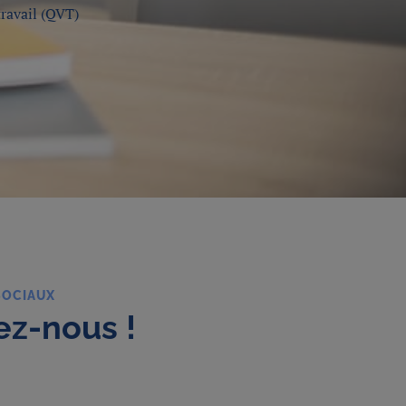
travail (QVT)
SOCIAUX
ez-nous !