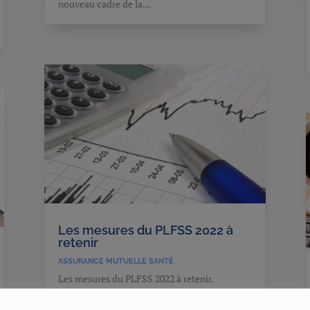
nouveau cadre de la...
Les mesures du PLFSS 2022 à
retenir
ASSURANCE MUTUELLE SANTÉ
Les mesures du PLFSS 2022 à retenir.
L'Assemblée nationale a adopté le 22
novembre dernier le projet de loi de