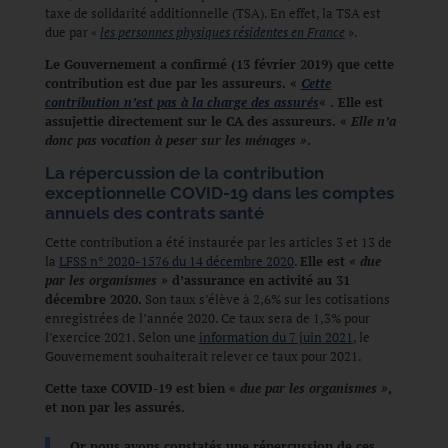
taxe de solidarité additionnelle (TSA). En effet, la TSA est
due par «
les personnes physiques résidentes en France
».
Le Gouvernement a confirmé (13 février 2019) que cette
contribution est due par les assureurs. «
Cette
contribution n’est pas à la charge des assurés
« . Elle est
assujettie directement sur le CA des assureurs. «
Elle n’a
donc pas vocation à peser sur les ménages »
.
La répercussion de la contribution
exceptionnelle COVID-19 dans les comptes
annuels des contrats santé
Cette contribution a été instaurée par les articles 3 et 13 de
la
LFSS n° 2020-1576 du 14 décembre 2020
.
Elle est
« due
par les organismes »
d’assurance en activité au 31
décembre 2020.
Son taux s’élève à 2,6% sur les cotisations
enregistrées de l’année 2020. Ce taux sera de 1,3% pour
l’exercice 2021. Selon une
information du 7 juin 2021
, le
Gouvernement souhaiterait relever ce taux pour 2021.
Cette taxe COVID-19 est bien «
due par les organismes »
,
et non par les assurés.
Or nous avons constatés une répercussion de ces