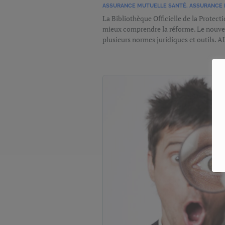
ASSURANCE MUTUELLE SANTÉ
,
ASSURANCE 
La Bibliothèque Officielle de la Protec
mieux comprendre la réforme. Le nouve
plusieurs normes juridiques et outils. 