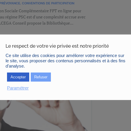
PRÉVOYANCE
,
CONVENTIONS DE PARTICIPATION
tion Sociale Complémentaire FPT en ligne pour
au régime PSC est d'une complexité accrue avec
ALCEGA Conseil propose la Bibliothèque...
Le respect de votre vie privée est notre priorité
Ce site utilise des cookies pour améliorer votre expérience sur
le site, vous proposer des contenus personnalisés et à des fins
d’analyse.
Accepter
Refuser
Paramétrer