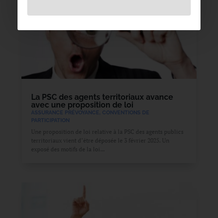
La PSC des agents territoriaux avance
avec une proposition de loi
ASSURANCE PRÉVOYANCE
,
CONVENTIONS DE
PARTICIPATION
Une proposition de loi relative à la PSC des agents publics
territoriaux vient d’être déposée le 3 février 2025. Un
exposé des motifs de la loi...