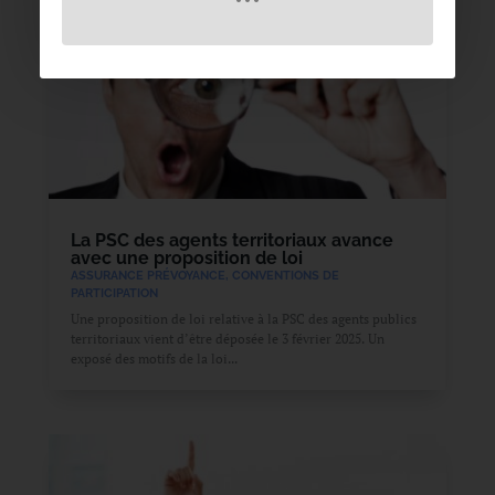
La PSC des agents territoriaux avance
avec une proposition de loi
ASSURANCE PRÉVOYANCE
,
CONVENTIONS DE
PARTICIPATION
Une proposition de loi relative à la PSC des agents publics
territoriaux vient d’être déposée le 3 février 2025. Un
exposé des motifs de la loi...