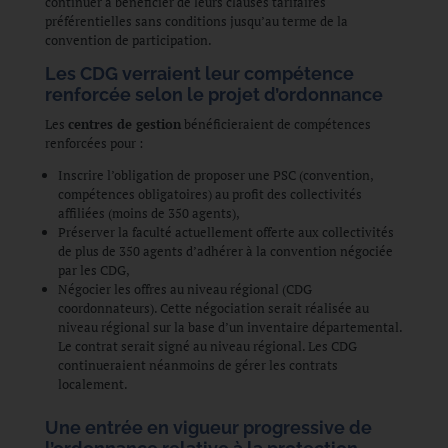
continuer à bénéficier de leurs clauses tarifaires
préférentielles sans conditions jusqu’au terme de la
convention de participation.
Les CDG verraient leur compétence
renforcée selon le projet d’ordonnance
Les
centres de gestion
bénéficieraient de compétences
renforcées pour :
Inscrire l’obligation de proposer une PSC (convention,
compétences obligatoires) au profit des collectivités
affiliées (moins de 350 agents),
Préserver la faculté actuellement offerte aux collectivités
de plus de 350 agents d’adhérer à la convention négociée
par les CDG,
Négocier les offres au niveau régional (CDG
coordonnateurs). Cette négociation serait réalisée au
niveau régional sur la base d’un inventaire départemental.
Le contrat serait signé au niveau régional. Les CDG
continueraient néanmoins de gérer les contrats
localement.
Une entrée en vigueur progressive de